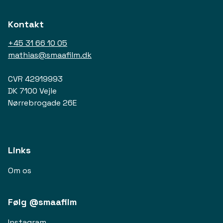
Kontakt
+45 31 66 10 05
mathias@smaafilm.dk
CVR 42919993
DK 7100 Vejle
Nørrebrogade 26E
Links
Om os
Følg @smaafilm
Instagram